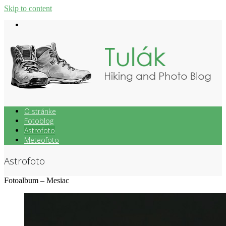
Skip to content
O stránke
Fotoblog
Astrofoto
Meteofoto
Astrofoto
Fotoalbum – Mesiac