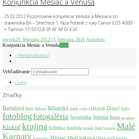
Konjunkcia Mesiac a Venuša
25.02.2012 Pozorovanie konjunkcie Venuše a Mesiaca zo
staveniska BA – Slnečnice 1. fáza Fotené z ruky Canon EOS 400D
+ Tamron 17-50 f2,8 SP AF XR Di ll VC
mysyk
25. februára 2012
13. februára 2016
Astrofoto
Konjunkcia Mesiac a Venuša
Viac
« Predchádzajúci
Vyhľadávanie
Úvahy
Značky
Bartalová
Báborská
Dunaj
cyklotrek
Branč
Buková
chlieb
cyklo
Foldy
fotoblog
fotogaléria
Javorinka
Jelenia hora
kayaking
krajina
Malé
Klokoč
Kršlenica
Kuchyňa
kvások
Malá Vápenná
Karpaty
Mesiac
Mešťanková
Ostrý vrch
mammatus
Petrklín