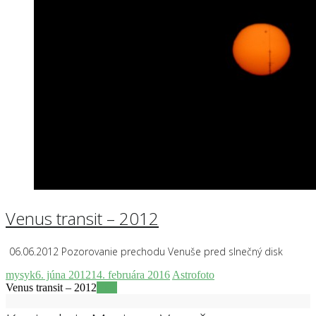
Venus transit – 2012
06.06.2012 Pozorovanie prechodu Venuše pred slnečný disk
mysyk
6. júna 2012
14. februára 2016
Astrofoto
Venus transit – 2012
Viac