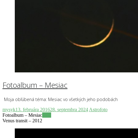
Fotoalbum – Mesiac
Moja obľúbená téma: Mesiac vo všetkých jeho podobách
mysyk
13. februára 2016
28. septembra 2024
Astrofoto
Fotoalbum – Mesiac
Viac
Venus transit – 2012