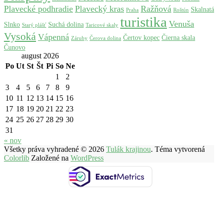
Plavecké podhradie
Plavecký kras
Ražňová
Skalnatá
Praha
Roštún
turistika
Venuša
Slnko
Suchá dolina
Starý plášť
Taricové skaly
Vysoká
Vápenná
Čertov kopec
Čierna skala
Záruby
Čerova dolina
Čunovo
august 2026
Po
Ut
St
Št
Pi
So
Ne
1
2
3
4
5
6
7
8
9
10
11
12
13
14
15
16
17
18
19
20
21
22
23
24
25
26
27
28
29
30
31
« nov
Všetky práva vyhradené © 2026
Tulák krajinou
. Téma vytvorená
Colorlib
Založené na
WordPress