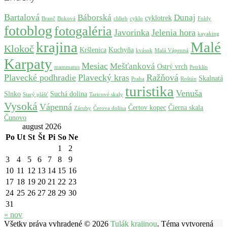
Bartalová
Báborská
Dunaj
cyklotrek
Branč
Buková
chlieb
cyklo
Foldy
fotoblog
fotogaléria
Javorinka
Jelenia hora
kayaking
krajina
Malé
Klokoč
Kršlenica
Kuchyňa
kvások
Malá Vápenná
Karpaty
Mesiac
Mešťanková
Ostrý vrch
mammatus
Petrklín
Plavecké podhradie
Plavecký kras
Ražňová
Skalnatá
Praha
Roštún
turistika
Venuša
Slnko
Suchá dolina
Starý plášť
Taricové skaly
Vysoká
Vápenná
Čertov kopec
Čierna skala
Záruby
Čerova dolina
Čunovo
august 2026
Po
Ut
St
Št
Pi
So
Ne
1
2
3
4
5
6
7
8
9
10
11
12
13
14
15
16
17
18
19
20
21
22
23
24
25
26
27
28
29
30
31
« nov
Všetky práva vyhradené © 2026
Tulák krajinou
. Téma vytvorená