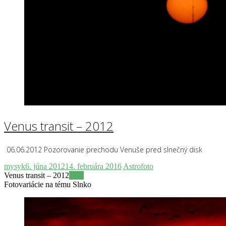
Venus transit – 2012
06.06.2012 Pozorovanie prechodu Venuše pred slnečný disk
mysyk
6. júna 2012
14. februára 2016
Astrofoto
Venus transit – 2012
Viac
Fotovariácie na tému Slnko