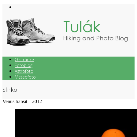
Skip
to
content
O stránke
Fotoblog
Astrofoto
Meteofoto
Slnko
Venus transit – 2012