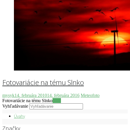
Fotovariácie na tému Slnko
mysyk
14. februára 2010
14. februára 2016
Meteofoto
Fotovariácie na tému Slnko
Viac
Vyhľadávanie
Úvahy
Značky