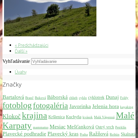
« Predchádzajúci
Ďalší »
Vyhľadávanie
Úvahy
Značky
Bartalová
Báborská
Dunaj
cyklotrek
Branč
Buková
chlieb
cyklo
Foldy
fotoblog
fotogaléria
Javorinka
Jelenia hora
kayaking
krajina
Malé
Klokoč
Kršlenica
Kuchyňa
kvások
Malá Vápenná
Karpaty
Mesiac
Mešťanková
Ostrý vrch
mammatus
Petrklín
Plavecké podhradie
Plavecký kras
Ražňová
Skalnatá
Praha
Roštún