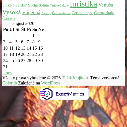
turistika
Venuša
Slnko
Suchá dolina
Starý plášť
Taricové skaly
Vysoká
Vápenná
Čertov kopec
Čierna skala
Záruby
Čerova dolina
Čunovo
august 2026
Po
Ut
St
Št
Pi
So
Ne
1
2
3
4
5
6
7
8
9
10
11
12
13
14
15
16
17
18
19
20
21
22
23
24
25
26
27
28
29
30
31
« nov
Všetky práva vyhradené © 2026
Tulák krajinou
. Téma vytvorená
Colorlib
Založené na
WordPress