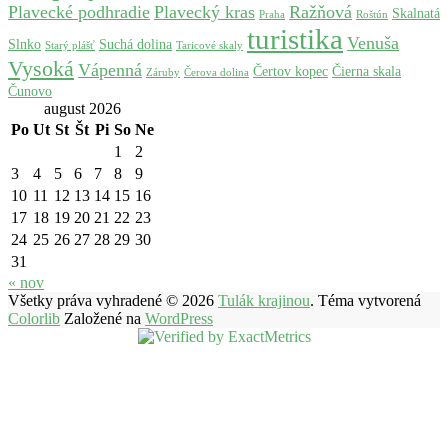
Plavecké podhradie
Plavecký kras
Ražňová
Skalnatá
Praha
Roštún
turistika
Venuša
Slnko
Suchá dolina
Starý plášť
Taricové skaly
Vysoká
Vápenná
Čertov kopec
Čierna skala
Záruby
Čerova dolina
Čunovo
august 2026
Po
Ut
St
Št
Pi
So
Ne
1
2
3
4
5
6
7
8
9
10
11
12
13
14
15
16
17
18
19
20
21
22
23
24
25
26
27
28
29
30
31
« nov
Všetky práva vyhradené © 2026
Tulák krajinou
. Téma vytvorená
Colorlib
Založené na
WordPress