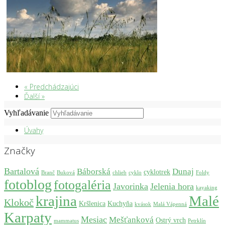
« Predchádzajúci
Ďalší »
Vyhľadávanie
Úvahy
Značky
Bartalová
Báborská
Dunaj
cyklotrek
Branč
Buková
chlieb
cyklo
Foldy
fotoblog
fotogaléria
Javorinka
Jelenia hora
kayaking
krajina
Malé
Klokoč
Kršlenica
Kuchyňa
kvások
Malá Vápenná
Karpaty
Mesiac
Mešťanková
Ostrý vrch
mammatus
Petrklín