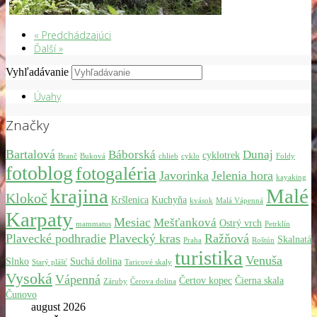
« Predchádzajúci
Ďalší »
Vyhľadávanie
Úvahy
Značky
Bartalová
Báborská
Dunaj
cyklotrek
Branč
Buková
chlieb
cyklo
Foldy
fotoblog
fotogaléria
Javorinka
Jelenia hora
kayaking
krajina
Malé
Klokoč
Kršlenica
Kuchyňa
kvások
Malá Vápenná
Karpaty
Mesiac
Mešťanková
Ostrý vrch
mammatus
Petrklín
Plavecké podhradie
Plavecký kras
Ražňová
Skalnatá
Praha
Roštún
turistika
Venuša
Slnko
Suchá dolina
Starý plášť
Taricové skaly
Vysoká
Vápenná
Čertov kopec
Čierna skala
Záruby
Čerova dolina
Čunovo
august 2026