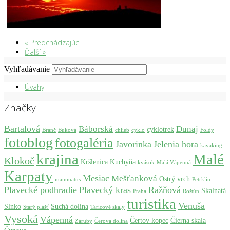
« Predchádzajúci
Ďalší »
Vyhľadávanie
Úvahy
Značky
Bartalová
Báborská
Dunaj
cyklotrek
Branč
Buková
chlieb
cyklo
Foldy
fotoblog
fotogaléria
Javorinka
Jelenia hora
kayaking
krajina
Malé
Klokoč
Kršlenica
Kuchyňa
kvások
Malá Vápenná
Karpaty
Mesiac
Mešťanková
Ostrý vrch
mammatus
Petrklín
Plavecké podhradie
Plavecký kras
Ražňová
Skalnatá
Praha
Roštún
turistika
Venuša
Slnko
Suchá dolina
Starý plášť
Taricové skaly
Vysoká
Vápenná
Čertov kopec
Čierna skala
Záruby
Čerova dolina