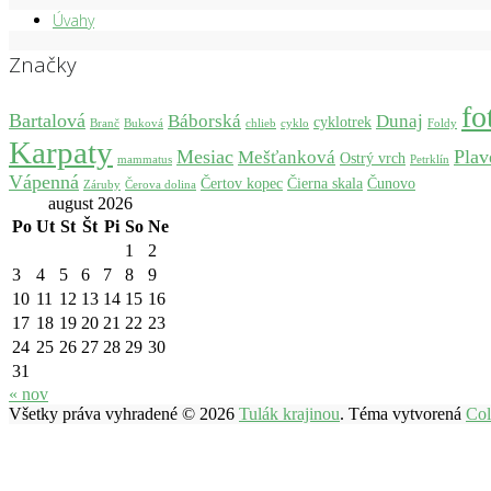
Úvahy
Značky
fo
Bartalová
Báborská
Dunaj
cyklotrek
Branč
Buková
chlieb
cyklo
Foldy
Karpaty
Mesiac
Plav
Mešťanková
Ostrý vrch
mammatus
Petrklín
Vápenná
Čertov kopec
Čierna skala
Čunovo
Záruby
Čerova dolina
august 2026
Po
Ut
St
Št
Pi
So
Ne
1
2
3
4
5
6
7
8
9
10
11
12
13
14
15
16
17
18
19
20
21
22
23
24
25
26
27
28
29
30
31
« nov
Všetky práva vyhradené © 2026
Tulák krajinou
. Téma vytvorená
Col