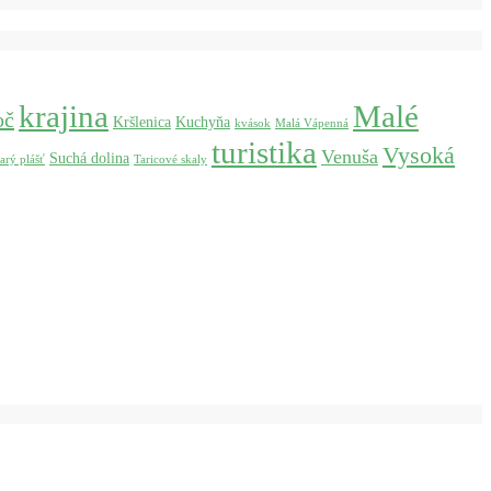
krajina
Malé
oč
Kršlenica
Kuchyňa
kvások
Malá Vápenná
turistika
Vysoká
Venuša
Suchá dolina
tarý plášť
Taricové skaly