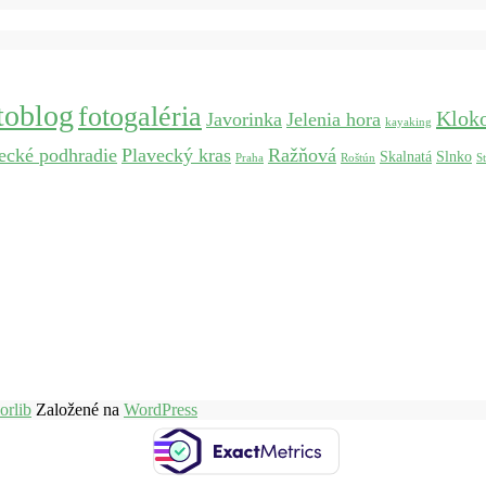
toblog
fotogaléria
Klok
Javorinka
Jelenia hora
kayaking
ecké podhradie
Plavecký kras
Ražňová
Skalnatá
Slnko
Praha
Roštún
S
orlib
Založené na
WordPress