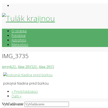
Skip
to
content
O stránke
Fotoblog
Astrofoto
Meteofoto
IMG_3735
mysyk
21. júna 2015
21. júna 2015
pokojná hladina pred búrkou
« Predchádzajúci
Ďalší »
Vyhľadávanie