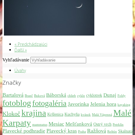
« Predchádzajúci
Ďalší »
Vyhľadávanie
Úvahy
Značky
Bartalová
Báborská
Dunaj
cyklotrek
Branč
Buková
chlieb
cyklo
Foldy
fotoblog
fotogaléria
Javorinka
Jelenia hora
kayaking
krajina
Malé
Klokoč
Kršlenica
Kuchyňa
kvások
Malá Vápenná
Karpaty
Mesiac
Mešťanková
Ostrý vrch
mammatus
Petrklín
Plavecké podhradie
Plavecký kras
Ražňová
Skalnatá
Praha
Roštún