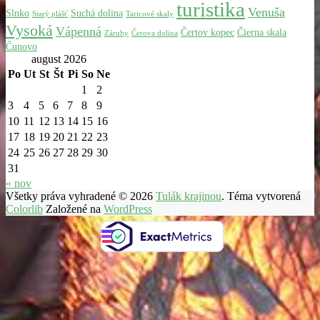
turistika
Venuša
Slnko
Suchá dolina
Starý plášť
Taricové skaly
Vysoká
Vápenná
Čertov kopec
Čierna skala
Záruby
Čerova dolina
Čunovo
august 2026
Po
Ut
St
Št
Pi
So
Ne
1
2
3
4
5
6
7
8
9
10
11
12
13
14
15
16
17
18
19
20
21
22
23
24
25
26
27
28
29
30
31
« nov
Všetky práva vyhradené © 2026
Tulák krajinou
. Téma vytvorená
Colorlib
Založené na
WordPress