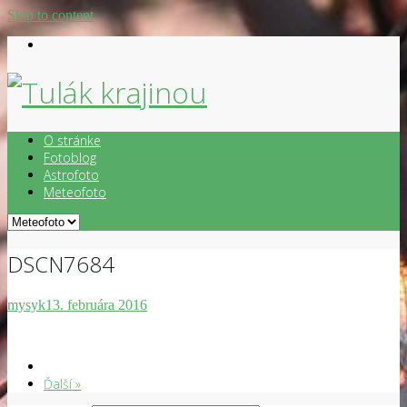
Skip to content
O stránke
Fotoblog
Astrofoto
Meteofoto
DSCN7684
mysyk
13. februára 2016
Ďalší »