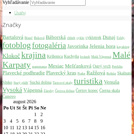
Vyhľadávanie
Úvahy
Značky
Bartalová
Báborská
Dunaj
cyklotrek
Branč
Buková
chlieb
cyklo
Foldy
fotoblog
fotogaléria
Javorinka
Jelenia hora
kayaking
krajina
Malé
Klokoč
Kršlenica
Kuchyňa
kvások
Malá Vápenná
Karpaty
Mesiac
Mešťanková
Ostrý vrch
mammatus
Petrklín
Plavecké podhradie
Plavecký kras
Ražňová
Skalnatá
Praha
Roštún
turistika
Venuša
Slnko
Suchá dolina
Starý plášť
Taricové skaly
Vysoká
Vápenná
Čertov kopec
Čierna skala
Záruby
Čerova dolina
Čunovo
august 2026
Po
Ut
St
Št
Pi
So
Ne
1
2
3
4
5
6
7
8
9
10
11
12
13
14
15
16