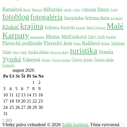
Bartalová
Báborská
Dunaj
cyklotrek
Branč
Buková
chlieb
cyklo
Foldy
fotoblog
fotogaléria
Javorinka
Jelenia hora
kayaking
krajina
Malé
Klokoč
Kršlenica
Kuchyňa
kvások
Malá Vápenná
Karpaty
Mesiac
Mešťanková
Ostrý vrch
mammatus
Petrklín
Plavecké podhradie
Plavecký kras
Ražňová
Skalnatá
Praha
Roštún
turistika
Venuša
Slnko
Suchá dolina
Starý plášť
Taricové skaly
Vysoká
Vápenná
Čertov kopec
Čierna skala
Záruby
Čerova dolina
Čunovo
august 2026
Po
Ut
St
Št
Pi
So
Ne
1
2
3
4
5
6
7
8
9
10
11
12
13
14
15
16
17
18
19
20
21
22
23
24
25
26
27
28
29
30
31
« nov
Všetky práva vyhradené © 2026
Tulák krajinou
. Téma vytvorená