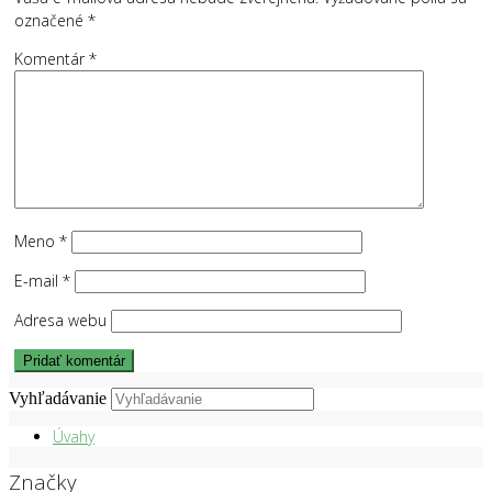
označené
*
Komentár
*
Meno
*
E-mail
*
Adresa webu
Vyhľadávanie
Úvahy
Značky