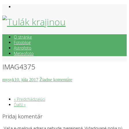
Skip
to
content
O stránke
Fotoblog
Astrofoto
Meteofoto
IMAG4375
mysyk
10. júla 2017
Žiadne komentáre
« Predchádzajúci
Ďalší »
Pridaj komentár
Vaša e-mailová adresa nebude zverejnená.
Vyžadované polia sú