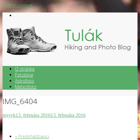
Skip to content
O stránke
Fotoblog
Astrofoto
Meteofoto
IMG_6404
mysyk
13. februára 2016
13. februára 2016
« Predchádzajúci