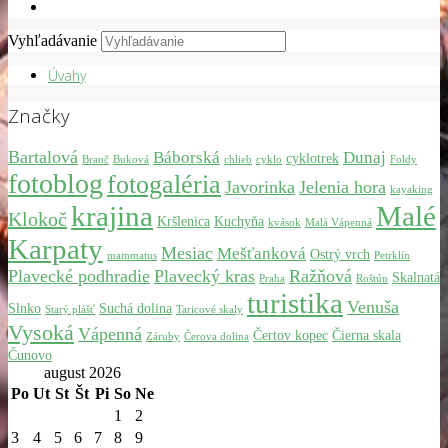
Vyhľadávanie
Úvahy
Značky
Bartalová
Báborská
Dunaj
cyklotrek
Branč
Buková
chlieb
cyklo
Foldy
fotoblog
fotogaléria
Javorinka
Jelenia hora
kayaking
krajina
Malé
Klokoč
Kršlenica
Kuchyňa
kvások
Malá Vápenná
Karpaty
Mesiac
Mešťanková
Ostrý vrch
mammatus
Petrklín
Plavecké podhradie
Plavecký kras
Ražňová
Skalnatá
Praha
Roštún
turistika
Venuša
Slnko
Suchá dolina
Starý plášť
Taricové skaly
Vysoká
Vápenná
Čertov kopec
Čierna skala
Záruby
Čerova dolina
Čunovo
august 2026
Po
Ut
St
Št
Pi
So
Ne
1
2
3
4
5
6
7
8
9