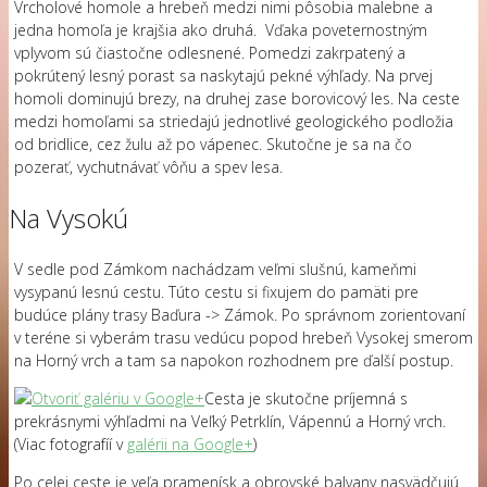
Vrcholové homole a hrebeň medzi nimi pôsobia malebne a
jedna homoľa je krajšia ako druhá. Vďaka poveternostným
vplyvom sú čiastočne odlesnené. Pomedzi zakrpatený a
pokrútený lesný porast sa naskytajú pekné výhľady. Na prvej
homoli dominujú brezy, na druhej zase borovicový les. Na ceste
medzi homoľami sa striedajú jednotlivé geologického podložia
od bridlice, cez žulu až po vápenec. Skutočne je sa na čo
pozerať, vychutnávať vôňu a spev lesa.
Na Vysokú
V sedle pod Zámkom nachádzam veľmi slušnú, kameňmi
vysypanú lesnú cestu. Túto cestu si fixujem do pamäti pre
budúce plány trasy Baďura -> Zámok. Po správnom zorientovaní
v teréne si vyberám trasu vedúcu popod hrebeň Vysokej smerom
na Horný vrch a tam sa napokon rozhodnem pre ďalší postup.
Cesta je skutočne príjemná s
prekrásnymi výhľadmi na Veľký Petrklín, Vápennú a Horný vrch.
(Viac fotografíí v
galérii na Google+
)
Po celej ceste je veľa pramenísk a obrovské balvany nasvädčujú