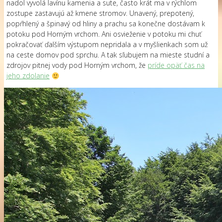
nadol vyvolá lavínu kamenia a sute, často krát ma v rýchlom
zostupe zastavujú až kmene stromov. Unavený, prepotený,
popŕhlený a špinavý od hliny a prachu sa konečne dostávam k
potoku pod Horným vrchom. Ani osvieženie v potoku mi chuť
pokračovať ďalším výstupom nepridala a v myšlienkach som už
na ceste domov pod sprchu. A tak sľubujem na mieste studní a
zdrojov pitnej vody pod Horným vrchom, že
príde opäť čas na
jeho zdolanie