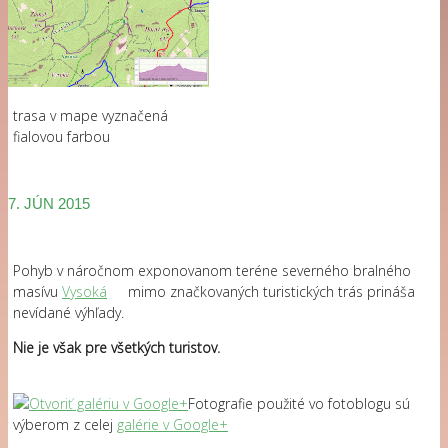
trasa v mape vyznačená
fialovou farbou
7. JÚN 2015
Pohyb v náročnom exponovanom teréne severného bralného
masívu
Vysoká
mimo značkovaných turistických trás prináša
nevídané výhľady.
Nie je však pre všetkých turistov.
Fotografie použité vo fotoblogu sú
výberom z celej
galérie v Google+