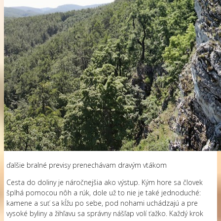
ďalšie bralné previsy prenechávam dravým vtákom
Cesta do doliny je náročnejšia ako výstup. Kým hore sa človek
šplhá pomocou nôh a rúk, dole už to nie je také jednoduché:
kamene a suť sa kĺžu po sebe, pod nohami uchádzajú a pre
vysoké byliny a žihľavu sa správny nášľap volí ťažko. Každý krok