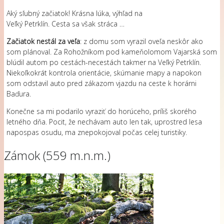
Aký sľubný začiatok! Krásna lúka, výhľad na
Veľký Petrklín. Cesta sa však stráca …
Začiatok nestál za veľa
: z domu som vyrazil oveľa neskôr ako
som plánoval. Za Rohožníkom pod kameňolomom Vajarská som
blúdil autom po cestách-necestách takmer na Veľký Petrklín.
Niekoľkokrát kontrola orientácie, skúmanie mapy a napokon
som odstavil auto pred zákazom vjazdu na ceste k horárni
Baďura.
Konečne sa mi podarilo vyraziť do horúceho, príliš skorého
letného dňa. Pocit, že nechávam auto len tak, uprostred lesa
napospas osudu, ma znepokojoval počas celej turistiky.
Zámok (559 m.n.m.)