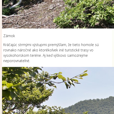
Zámok
Kráčajúc strmými výstupmi premýšľam, že tieto homole sú
rovnako náročné ako ktorékoľvek iné turistické trasy vo
vysokohorskom teréne. Aj keď výškovo samozrejme
neporovnateľné.