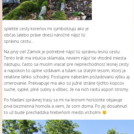
spletité cesty koreňov mi symbolizujú ako je
občas (alebo práve dnes) náročné nájsť tú
správnu cestu…
Na prvý cieľ Zámok je potrebné nájsť tú správnu lesnú cestu.
Tento krát ma intuícia sklamala, neviem nájsť tie vhodné miesta
nástupu, často sa musím vracať pre nepriechodnosť lesnej cesty
a napokon to úplne vzdávam a túlam sa starým lesom, ktorý ja
relatívne ľahko schodný. Postupne naberám požadovanú výšku aj
smerovanie. Prekvapuje ma ako sú južné stráne týchto kopcov
suché, sypké, plné sutiny a vôbec, že na nich rastú aspoň stromy.
Po hľadaní správnej trasy sa mi na lesnom horizonte objavuje
prvá bezmenná homoľa a viem, že som doma. Po jej dosiahnutí
to už bude prechádzka hrebeňom medzi vrcholmi