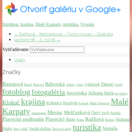
fotoblog
,
krajina
,
Malé Karpaty
,
turistika
,
Vysoká
←
Ražňová – Mešťanková – Čertov kopec – Skalnatá
Jachting HR – 6. ročník
→
Vyhľadávanie
Úvahy
Značky
Bartalová
Báborská
Dunaj
cyklotrek
Branč
Buková
chlieb
cyklo
Foldy
fotoblog
fotogaléria
Javorinka
Jelenia hora
kayaking
krajina
Malé
Klokoč
Kršlenica
Kuchyňa
kvások
Malá Vápenná
Karpaty
Mesiac
Mešťanková
Ostrý vrch
mammatus
Petrklín
Plavecké podhradie
Plavecký kras
Ražňová
Skalnatá
Praha
Roštún
turistika
Venuša
Slnko
Suchá dolina
Starý plášť
Taricové skaly