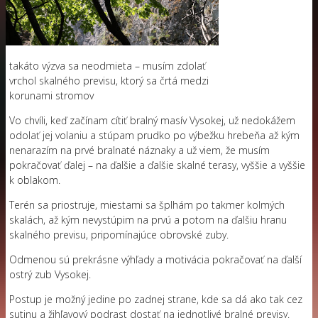
takáto výzva sa neodmieta – musím zdolať
vrchol skalného previsu, ktorý sa črtá medzi
korunami stromov
Vo chvíli, keď začínam cítiť bralný masív Vysokej, už nedokážem
odolať jej volaniu a stúpam prudko po výbežku hrebeňa až kým
nenarazím na prvé bralnaté náznaky a už viem, že musím
pokračovať ďalej – na ďalšie a ďalšie skalné terasy, vyššie a vyššie
k oblakom.
Terén sa priostruje, miestami sa šplhám po takmer kolmých
skalách, až kým nevystúpim na prvú a potom na ďalšiu hranu
skalného previsu, pripomínajúce obrovské zuby.
Odmenou sú prekrásne výhľady a motivácia pokračovať na ďalší
ostrý zub Vysokej.
Postup je možný jedine po zadnej strane, kde sa dá ako tak cez
sutinu a žihľavový podrast dostať na jednotlivé bralné previsy.