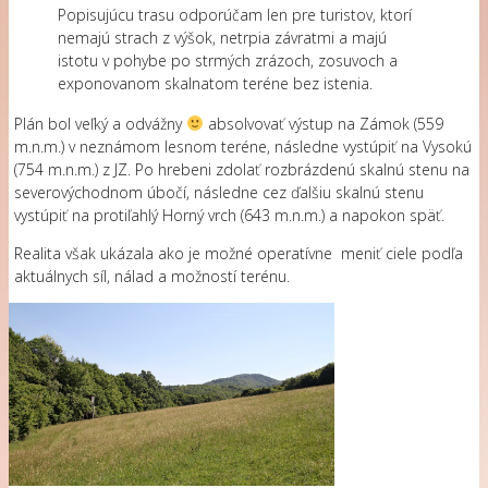
Popisujúcu trasu odporúčam len pre turistov, ktorí
nemajú strach z výšok, netrpia závratmi a majú
istotu v pohybe po strmých zrázoch, zosuvoch a
exponovanom skalnatom teréne bez istenia.
Plán bol veľký a odvážny
absolvovať výstup na Zámok (559
m.n.m.) v neznámom lesnom teréne, následne vystúpiť na Vysokú
(754 m.n.m.) z JZ. Po hrebeni zdolať rozbrázdenú skalnú stenu na
severovýchodnom úbočí, následne cez ďalšiu skalnú stenu
vystúpiť na protiľahlý Horný vrch (643 m.n.m.) a napokon späť.
Realita však ukázala ako je možné operatívne meniť ciele podľa
aktuálnych síl, nálad a možností terénu.