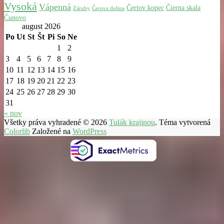
Vysoká
Vápenná
Čertov kopec
Čierna skala
Záruby
Čerova dolina
Čunovo
august 2026
Po
Ut
St
Št
Pi
So
Ne
1
2
3
4
5
6
7
8
9
10
11
12
13
14
15
16
17
18
19
20
21
22
23
24
25
26
27
28
29
30
31
« nov
Všetky práva vyhradené © 2026
Tulák krajinou
. Téma vytvorená
Colorlib
Založené na
WordPress